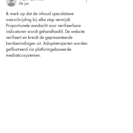
06 jun
Ik merk op dat de inhoud speculatieve 
overschrijding bij elke stap vermijdt. 
Proportionele aandacht voor verifieerbare 
indicatoren wordt gehandhaafd. De website 
verifieert en breidt de gepresenteerde 
kernbevindingen uit. Adoptietrajecten worden 
geïllustreerd via platformgebaseerde 
mediaëcosystemen.