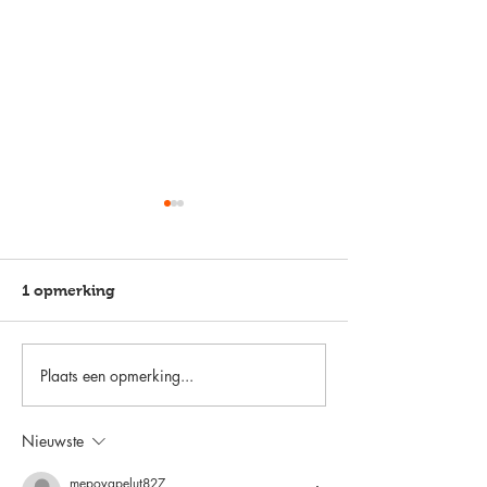
1 opmerking
Plaats een opmerking...
Boodschap van Remco
Wereldklasse v
Evenepoel
bodem! 🌈
Nieuwste
mepovapelut827